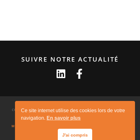
SUIVRE NOTRE ACTUALITÉ
COPYRIGHT 2020-2025 ©
DECOURT MISSIONS
| CRÉATION SITE :
GERI-
Ce site internet utilise des cookies lors de votre
navigation.
En savoir plus
STUDIO.COM
MENTIONS LÉGALES
|
POLITIQUE DE CONFIDENTIALITÉ
|
CONDITIONS
GÉNÉRALES DE VENTE
J'ai compris